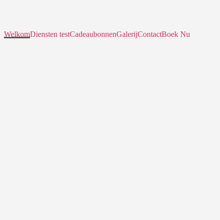
Welkom
Diensten test
Cadeaubonnen
Galerij
Contact
Boek Nu